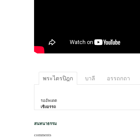
พระไตรปิฎก
บาลี
อรรถกถา
รออัพเดต
เชิงอรรถ
สนทนาธรรม
comments