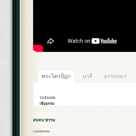
พระไตรปิฎก
บาลี
อรรถกถา
รออัพเดต
เชิงอรรถ
สนทนาธรรม
comments