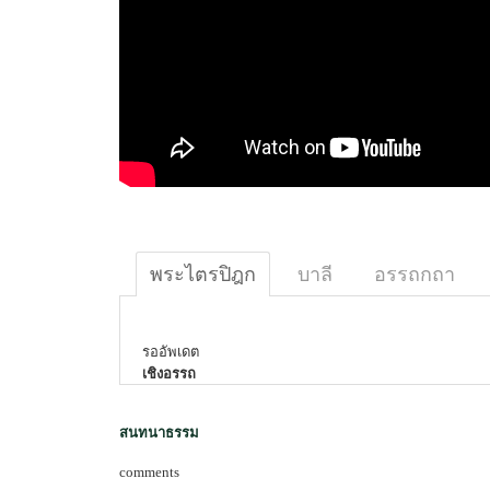
พระไตรปิฎก
บาลี
อรรถกถา
รออัพเดต
เชิงอรรถ
สนทนาธรรม
comments