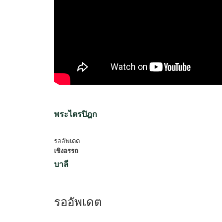
พระไตรปิฎก
รออัพเดต
เชิงอรรถ
บาลี
รออัพเดต