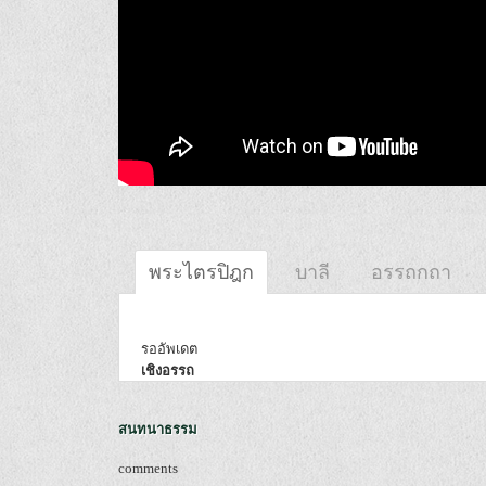
พระไตรปิฎก
บาลี
อรรถกถา
รออัพเดต
เชิงอรรถ
สนทนาธรรม
comments