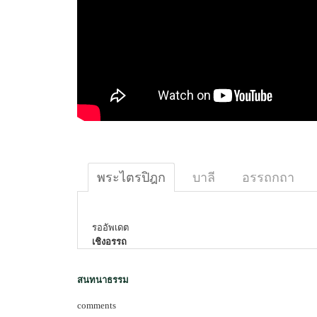
พระไตรปิฎก
บาลี
อรรถกถา
รออัพเดต
เชิงอรรถ
สนทนาธรรม
comments