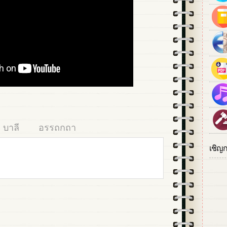
บาลี
อรรถกถา
เชิญ