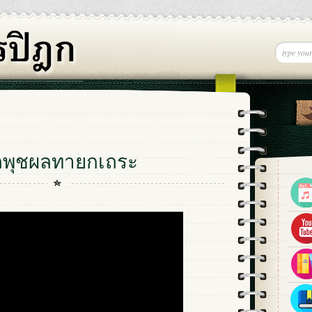
ลพุชผลทายกเถระ