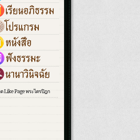
กด Like Page พระไตรปิฎก