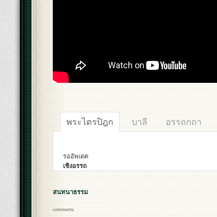
พระไตรปิฎก
บาลี
อรรถกถา
รออัพเดต
เชิงอรรถ
สนทนาธรรม
comments