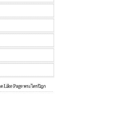
กด Like Page พระไตรปิฎก