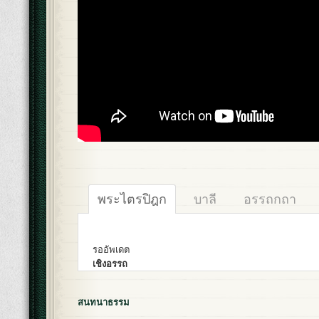
พระไตรปิฎก
บาลี
อรรถกถา
รออัพเดต
เชิงอรรถ
สนทนาธรรม