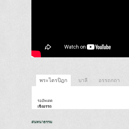
พระไตรปิฎก
บาลี
อรรถกถา
รออัพเดต
เชิงอรรถ
สนทนาธรรม