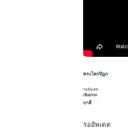
พระไตรปิฎก
รออัพเดต
เชิงอรรถ
บาลี
รออัพเดต