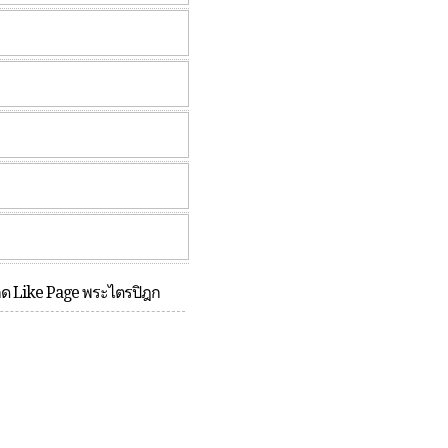
กด Like Page พระไตรปิฎก