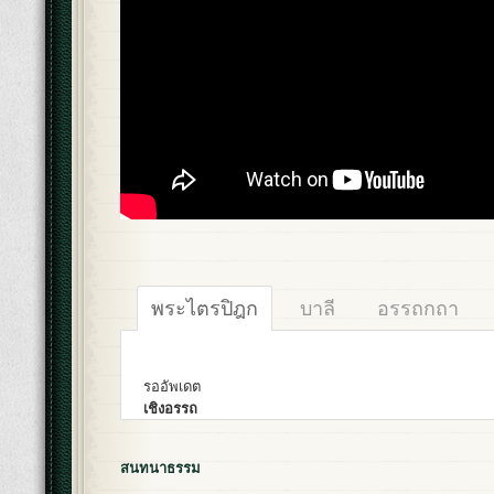
พระไตรปิฎก
บาลี
อรรถกถา
รออัพเดต
เชิงอรรถ
สนทนาธรรม