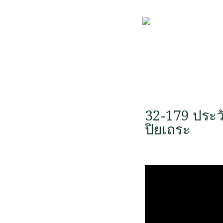
32-179 ประว
ปิยเถระ