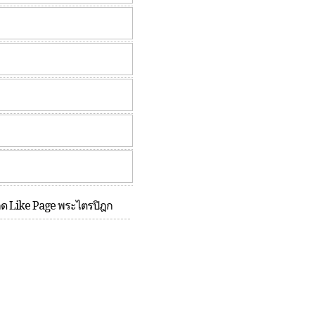
กด Like Page พระไตรปิฎก