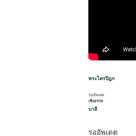
พระไตรปิฎก
รออัพเดต
เชิงอรรถ
บาลี
รออัพเดต