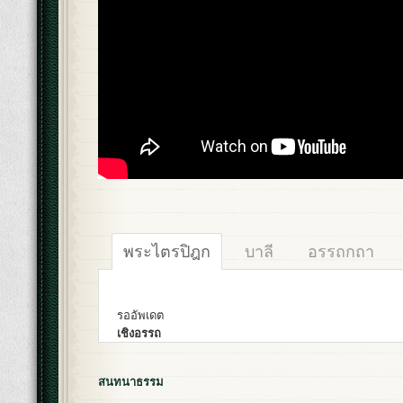
พระไตรปิฎก
บาลี
อรรถกถา
รออัพเดต
เชิงอรรถ
สนทนาธรรม