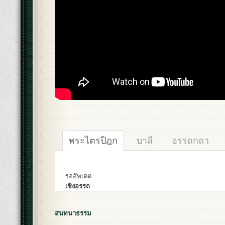
พระไตรปิฎก
บาลี
อรรถกถา
รออัพเดต
เชิงอรรถ
สนทนาธรรม