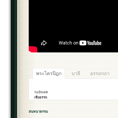
พระไตรปิฎก
บาลี
อรรถกถา
รออัพเดต
เชิงอรรถ
สนทนาธรรม