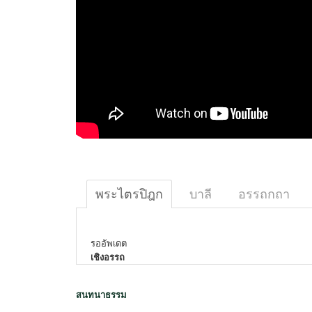
พระไตรปิฎก
บาลี
อรรถกถา
รออัพเดต
เชิงอรรถ
สนทนาธรรม