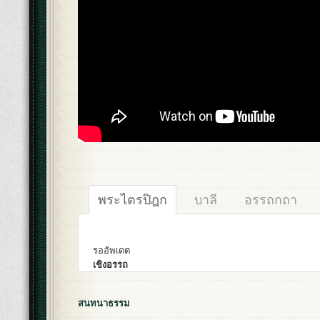
พระไตรปิฎก
บาลี
อรรถกถา
รออัพเดต
เชิงอรรถ
สนทนาธรรม