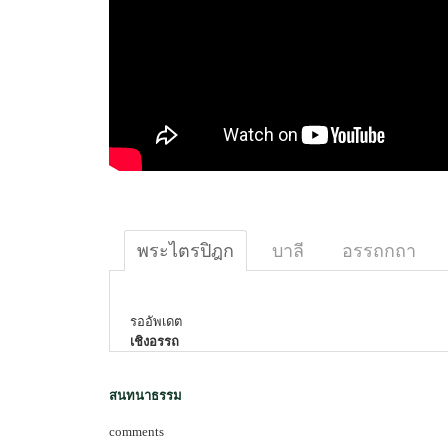
พระไตรปิฎก
บาลี
อรรถกถา
รออัพเดต
เชิงอรรถ
สนทนาธรรม
comments