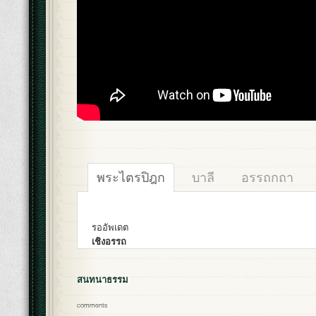
พระไตรปิฎก
บาลี
อรรถกถา
รออัพเดต
เชิงอรรถ
สนทนาธรรม
comments