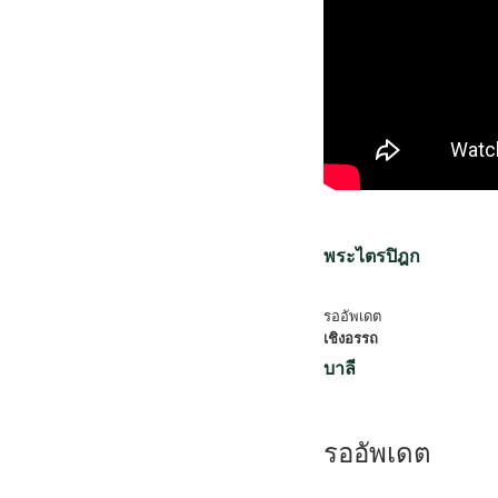
พระไตรปิฎก
รออัพเดต
เชิงอรรถ
บาลี
รออัพเดต