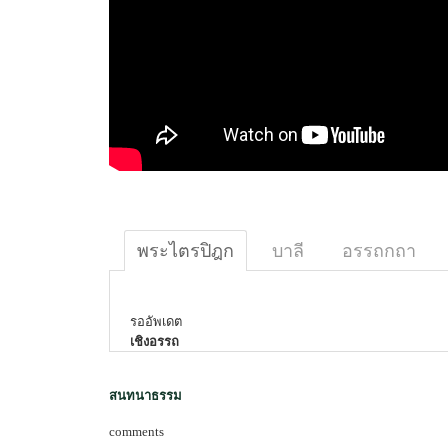
พระไตรปิฎก
บาลี
อรรถกถา
รออัพเดต
เชิงอรรถ
สนทนาธรรม
comments