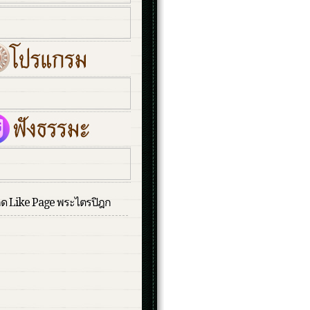
กด Like Page พระไตรปิฎก