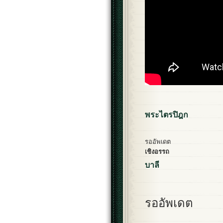
พระไตรปิฎก
รออัพเดต
เชิงอรรถ
บาลี
รออัพเดต