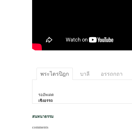
พระไตรปิฎก
บาลี
อรรถกถา
รออัพเดต
เชิงอรรถ
สนทนาธรรม
comments