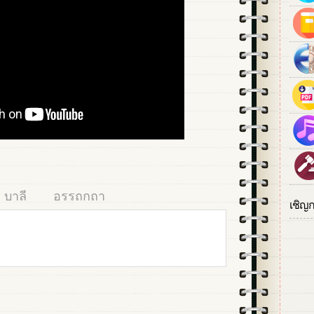
บาลี
อรรถกถา
เชิญ