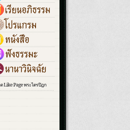
กด Like Page พระไตรปิฎก