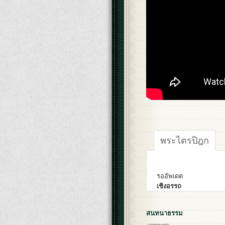
พระไตรปิฎก
รออัพเดต
เชิงอรรถ
สนทนาธรรม
comments