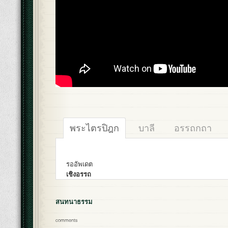
พระไตรปิฎก
บาลี
อรรถกถา
รออัพเดต
เชิงอรรถ
สนทนาธรรม
comments