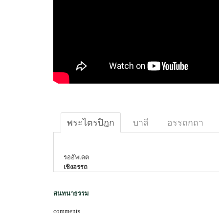
พระไตรปิฎก
บาลี
อรรถกถา
รออัพเดต
เชิงอรรถ
สนทนาธรรม
comments