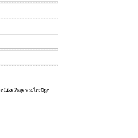
กด Like Page พระไตรปิฎก