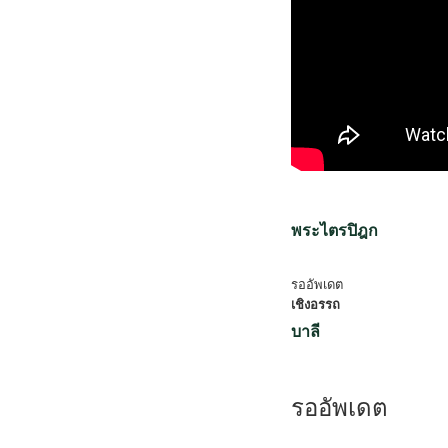
พระไตรปิฎก
รออัพเดต
เชิงอรรถ
บาลี
รออัพเดต