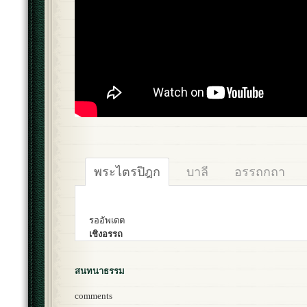
พระไตรปิฎก
บาลี
อรรถกถา
รออัพเดต
เชิงอรรถ
สนทนาธรรม
comments