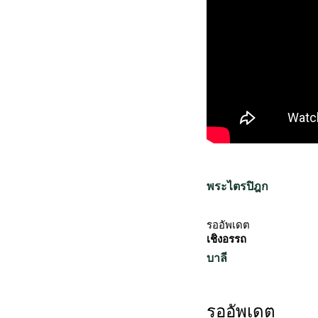
พระไตรปิฎก
รออัพเดต
เชิงอรรถ
บาลี
รออัพเดต