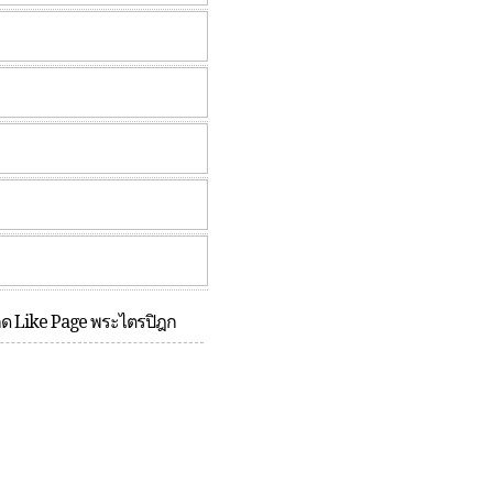
กด Like Page พระไตรปิฎก