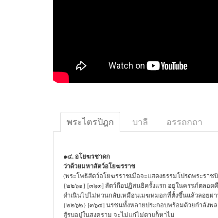
พระไตรปิฎก
บาลี
อรรถกถา
๑๔. อโยฆรชาดก
ว่าด้วยมหาสัตว์อโยฆรราช
(พระโพธิสัตว์อโยฆรราชเมื่อจะแสดงธรรมโปรดพระราชบิดา
{๒๒๖๑} [๓๖๓] สัตว์ถือปฏิสนธิครั้งแรก อยู่ในครรภ์ตลอดคื
ดำเนินไปไม่หวนกลับเหมือนเมฆหมอกที่ตั้งขึ้นแล้วลอยผ่
{๒๒๖๒} [๓๖๔] นรชนทั้งหลายประกอบพร้อมด้วยกำลังพล
สู้รบอยู่ในสงคราม จะไม่แก่ไม่ตายก็หาไม่