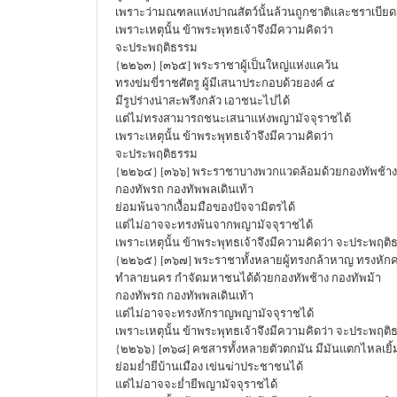
เพราะว่ามณฑลแห่งปาณสัตว์นั้นล้วนถูกชาติและชราเบียด
เพราะเหตุนั้น ข้าพระพุทธเจ้าจึงมีความคิดว่า
จะประพฤติธรรม
{๒๒๖๓} [๓๖๕] พระราชาผู้เป็นใหญ่แห่งแคว้น
ทรงข่มขี่ราชศัตรู ผู้มีเสนาประกอบด้วยองค์ ๔
มีรูปร่างน่าสะพรึงกลัว เอาชนะไปได้
แต่ไม่ทรงสามารถชนะเสนาแห่งพญามัจจุราชได้
เพราะเหตุนั้น ข้าพระพุทธเจ้าจึงมีความคิดว่า
จะประพฤติธรรม
{๒๒๖๔} [๓๖๖] พระราชาบางพวกแวดล้อมด้วยกองทัพช้าง 
กองทัพรถ กองทัพพลเดินเท้า
ย่อมพ้นจากเงื้อมมือของปัจจามิตรได้
แต่ไม่อาจจะทรงพ้นจากพญามัจจุราชได้
เพราะเหตุนั้น ข้าพระพุทธเจ้าจึงมีความคิดว่า จะประพฤติ
{๒๒๖๕} [๓๖๗] พระราชาทั้งหลายผู้ทรงกล้าหาญ ทรงหักค
ทำลายนคร กำจัดมหาชนได้ด้วยกองทัพช้าง กองทัพม้า
กองทัพรถ กองทัพพลเดินเท้า
แต่ไม่อาจจะทรงหักราญพญามัจจุราชได้
เพราะเหตุนั้น ข้าพระพุทธเจ้าจึงมีความคิดว่า จะประพฤติ
{๒๒๖๖} [๓๖๘] คชสารทั้งหลายตัวตกมัน มีมันแตกไหลเยิ้
ย่อมย่ำยีบ้านเมือง เข่นฆ่าประชาชนได้
แต่ไม่อาจจะย่ำยีพญามัจจุราชได้