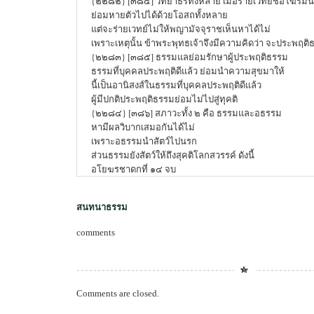
{๒๒๘๒} [๓๘๔] วิทยาธรทั้งหลาย เมื่อร่ายเวทย์ชื่อโฆรมน
ย่อมหายตัวไปได้ด้วยโอสถทั้งหลาย
แต่จะร่ายเวทย์ไม่ให้พญามัจจุราชเห็นหาได้ไม่
เพราะเหตุนั้น ข้าพระพุทธเจ้าจึงมีความคิดว่า จะประพฤติ
{๒๒๘๓} [๓๘๕] ธรรมแลย่อมรักษาผู้ประพฤติธรรม
ธรรมที่บุคคลประพฤติดีแล้ว ย่อมนำความสุขมาให้
นี้เป็นอานิสงส์ในธรรมที่บุคคลประพฤติดีแล้ว
ผู้มีปกติประพฤติธรรมย่อมไม่ไปสู่ทุคติ
{๒๒๘๔} [๓๘๖] สภาวะทั้ง ๒ คือ ธรรมและอธรรม
หามีผลวิบากเสมอกันได้ไม่
เพราะอธรรมนำสัตว์ไปนรก
ส่วนธรรมยังสัตว์ให้ถึงสุคติโลกสวรรค์ ดังนี้
อโยฆรชาดกที่ ๑๔ จบ
สนทนาธรรม
comments
Comments are closed.