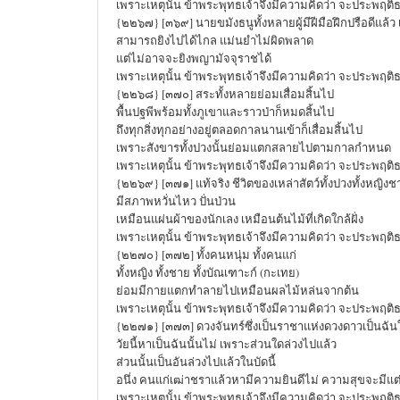
เพราะเหตุนั้น ข้าพระพุทธเจ้าจึงมีความคิดว่า จะประพฤติ
{๒๒๖๗} [๓๖๙] นายขมังธนูทั้งหลายผู้มีฝีมือฝึกปรือดีแล้ว 
สามารถยิงไปได้ไกล แม่นยำไม่ผิดพลาด
แต่ไม่อาจจะยิงพญามัจจุราชได้
เพราะเหตุนั้น ข้าพระพุทธเจ้าจึงมีความคิดว่า จะประพฤติ
{๒๒๖๘} [๓๗๐] สระทั้งหลายย่อมเสื่อมสิ้นไป
พื้นปฐพีพร้อมทั้งภูเขาและราวป่าก็หมดสิ้นไป
ถึงทุกสิ่งทุกอย่างอยู่ตลอดกาลนานเข้าก็เสื่อมสิ้นไป
เพราะสังขารทั้งปวงนั้นย่อมแตกสลายไปตามกาลกำหนด
เพราะเหตุนั้น ข้าพระพุทธเจ้าจึงมีความคิดว่า จะประพฤติ
{๒๒๖๙} [๓๗๑] แท้จริง ชีวิตของเหล่าสัตว์ทั้งปวงทั้งหญิง
มีสภาพหวั่นไหว ปั่นป่วน
เหมือนแผ่นผ้าของนักเลง เหมือนต้นไม้ที่เกิดใกล้ฝั่ง
เพราะเหตุนั้น ข้าพระพุทธเจ้าจึงมีความคิดว่า จะประพฤติ
{๒๒๗๐} [๓๗๒] ทั้งคนหนุ่ม ทั้งคนแก่
ทั้งหญิง ทั้งชาย ทั้งบัณเฑาะก์ (กะเทย)
ย่อมมีกายแตกทำลายไปเหมือนผลไม้หล่นจากต้น
เพราะเหตุนั้น ข้าพระพุทธเจ้าจึงมีความคิดว่า จะประพฤติ
{๒๒๗๑} [๓๗๓] ดวงจันทร์ซึ่งเป็นราชาแห่งดวงดาวเป็นฉัน
วัยนี้หาเป็นฉันนั้นไม่ เพราะส่วนใดล่วงไปแล้ว
ส่วนนั้นเป็นอันล่วงไปแล้วในบัดนี้
อนึ่ง คนแก่เฒ่าชราแล้วหามีความยินดีไม่ ความสุขจะมีแต่
เพราะเหตุนั้น ข้าพระพุทธเจ้าจึงมีความคิดว่า จะประพฤติ