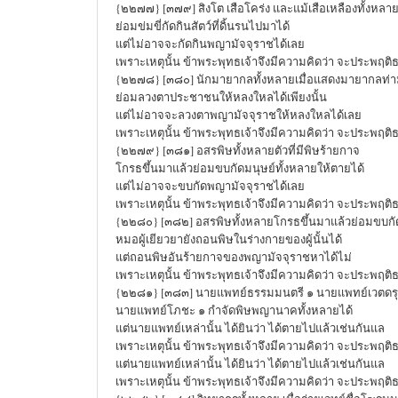
{๒๒๗๗} [๓๗๙] สิงโต เสือโคร่ง และแม้เสือเหลืองทั้งหลา
ย่อมข่มขี่กัดกินสัตว์ที่ดิ้นรนไปมาได้
แต่ไม่อาจจะกัดกินพญามัจจุราชได้เลย
เพราะเหตุนั้น ข้าพระพุทธเจ้าจึงมีความคิดว่า จะประพฤติ
{๒๒๗๘} [๓๘๐] นักมายากลทั้งหลายเมื่อแสดงมายากลท
ย่อมลวงตาประชาชนให้หลงใหลได้เพียงนั้น
แต่ไม่อาจจะลวงตาพญามัจจุราชให้หลงใหลได้เลย
เพราะเหตุนั้น ข้าพระพุทธเจ้าจึงมีความคิดว่า จะประพฤติ
{๒๒๗๙} [๓๘๑] อสรพิษทั้งหลายตัวที่มีพิษร้ายกาจ
โกรธขึ้นมาแล้วย่อมขบกัดมนุษย์ทั้งหลายให้ตายได้
แต่ไม่อาจจะขบกัดพญามัจจุราชได้เลย
เพราะเหตุนั้น ข้าพระพุทธเจ้าจึงมีความคิดว่า จะประพฤติ
{๒๒๘๐} [๓๘๒] อสรพิษทั้งหลายโกรธขึ้นมาแล้วย่อมขบกัด
หมอผู้เยียวยายังถอนพิษในร่างกายของผู้นั้นได้
แต่ถอนพิษอันร้ายกาจของพญามัจจุราชหาได้ไม่
เพราะเหตุนั้น ข้าพระพุทธเจ้าจึงมีความคิดว่า จะประพฤติ
{๒๒๘๑} [๓๘๓] นายแพทย์ธรรมมนตรี ๑ นายแพทย์เวตดร
นายแพทย์โภชะ ๑ กำจัดพิษพญานาคทั้งหลายได้
แต่นายแพทย์เหล่านั้น ได้ยินว่า ได้ตายไปแล้วเช่นกันแล
เพราะเหตุนั้น ข้าพระพุทธเจ้าจึงมีความคิดว่า จะประพฤติ
แต่นายแพทย์เหล่านั้น ได้ยินว่า ได้ตายไปแล้วเช่นกันแล
เพราะเหตุนั้น ข้าพระพุทธเจ้าจึงมีความคิดว่า จะประพฤติ