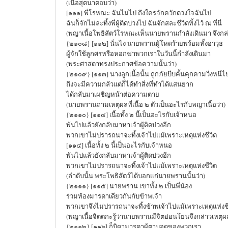
(เนื้อสุตนาตอบว่า)
[๑๑๑] พี่โรหณะ ฉันไม่ไป ถึงใครจักควักดวงใจฉันไป
ฉันก็จักไม่ละทิ้งพี่ผู้ติดบ่วงไป ฉันจักสละชีวิตทิ้งไว้ ณ ที่นี่
(พญาเนื้อโพธิสัตว์โรหณะเห็นนายพรานกำลังเดินมา จึงกล่
{๒๑๐๘} [๑๑๒] นั่นไง นายพรานผู้โหดร้ายพร้อมทั้งอาวุธ
ผู้จักใช้ลูกศรหรือหอกฆ่าพวกเราในวันนี้กำลังเดินมา
(พระศาสดาทรงประกาศข้อความนั้นว่า)
{๒๑๐๙} [๑๑๓] นางลูกเนื้อนั้น ถูกภัยบีบคั้นคุกคามวิ่งหนีไปค
ถึงจะมีความกลัวแต่ก็ได้ทำสิ่งที่ทำได้แสนยาก
ได้กลับมาเผชิญหน้าต่อความตาย
(นายพรานถามเหตุผลที่เนื้อ ๒ ตัวเป็นอะไรกับพญาเนื้อว่า)
{๒๑๑๐} [๑๑๔] เนื้อทั้ง ๒ นี้เป็นอะไรกับเจ้าหนอ
พ้นไปแล้วยังกลับมาหาเจ้าผู้ติดบ่วงอีก
พวกเขาไม่ปรารถนาจะทิ้งเจ้าไปแม้เพราะเหตุแห่งชีวิต
[๑๑๔] เนื้อทั้ง ๒ นี้เป็นอะไรกับเจ้าหนอ
พ้นไปแล้วยังกลับมาหาเจ้าผู้ติดบ่วงอีก
พวกเขาไม่ปรารถนาจะทิ้งเจ้าไปแม้เพราะเหตุแห่งชีวิต
(ลำดับนั้น พระโพธิสัตว์ได้บอกแก่นายพรานนั้นว่า)
{๒๑๑๑} [๑๑๕] นายพราน เขาทั้ง ๒ เป็นพี่น้อง
ร่วมท้องมารดาเดียวกันกับข้าพเจ้า
พวกเขาจึงไม่ปรารถนาจะทิ้งข้าพเจ้าไปแม้เพราะเหตุแห่งชี
(พญาเนื้อจิตตกะรู้ว่านายพรานมีจิตอ่อนโยนจึงกล่าวเหตุผลต
{๒๑๑๒} [๑๑๖] ก็บิดามารดาผู้ตาบอดของพวกเรา