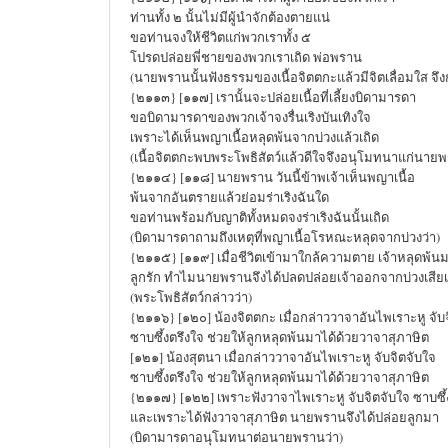
ท่านทั้ง ๒ นั้นไม่มีผู้นำจักต้องตายแน่
ขอท่านจงให้ชีวิตแก่พวกเราทั้ง ๕
โปรดปล่อยพี่ชายของพวกเราเถิด พ่อพราน
(นายพรานนั้นฟังธรรมของเนื้อจิตตกะแล้วมีจิตเลื่อมใส จึ
{๒๑๑๓} [๑๑๗] เรานั้นจะปล่อยเนื้อที่เลี้ยงบิดามารดา
ขอบิดามารดาของพวกเจ้าจงรื่นเริงบันเทิงใจ
เพราะได้เห็นพญาเนื้อหลุดพ้นจากบ่วงแล้วเถิด
(เนื้อจิตตกะพบพระโพธิสัตว์แล้วดีใจจึงอนุโมทนาแก่นายพ
{๒๑๑๔} [๑๑๘] นายพราน วันนี้ข้าพเจ้าเห็นพญาเนื้อ
พ้นจากอันตรายแล้วย่อมร่าเริงฉันใด
ขอท่านพร้อมกับญาติทั้งหมดจงร่าเริงฉันนั้นเถิด
(บิดามารดาถามถึงเหตุที่พญาเนื้อโรหณะหลุดจากบ่วงว่า)
{๒๑๑๕} [๑๑๙] เมื่อชีวิตเข้ามาใกล้ความตาย เจ้าหลุดพ้นม
ลูกรัก ทำไมนายพรานจึงได้ปลดปล่อยเจ้าออกจากบ่วงเสียเ
(พระโพธิสัตว์กล่าวว่า)
{๒๑๑๖} [๑๒๐] น้องจิตตกะ เมื่อกล่าววาจาอันไพเราะหู จับ
ซาบซึ้งตรึงใจ ช่วยให้ลูกหลุดพ้นมาได้ด้วยวาจาสุภาษิต
[๑๒๑] น้องสุตนา เมื่อกล่าววาจาอันไพเราะหู จับจิตจับใจ
ซาบซึ้งตรึงใจ ช่วยให้ลูกหลุดพ้นมาได้ด้วยวาจาสุภาษิต
{๒๑๑๗} [๑๒๒] เพราะฟังวาจาไพเราะหู จับจิตจับใจ ซาบซึ้
และเพราะได้ฟังวาจาสุภาษิต นายพรานจึงได้ปล่อยลูกมา
(บิดามารดาอนุโมทนาต่อนายพรานว่า)