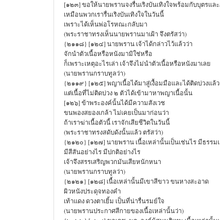
[๑๒๓] ขอให้นายพรานจงรื่นเริงบันเทิงใจพร้อมกับบุตรแล
เหมือนพวกเรารื่นเริงบันเทิงใจในวันนี้
เพราะได้เห็นพ่อโรหณะกลับมา
(พระราชาทรงเห็นนายพรานมาเฝ้า จึงตรัสว่า)
{๒๑๑๘} [๑๒๔] นายพราน เจ้าได้กล่าวไว้แล้วว่า
จักนำตัวเนื้อหรือหนังมามิใช่หรือ
ก็เพราะเหตุอะไรเล่า เจ้าจึงไม่นำตัวเนื้อหรือหนังมาเลย
(นายพรานกราบทูลว่า)
{๒๑๑๙} [๑๒๕] พญาเนื้อได้มาสู่เงื้อมมือและได้ติดบ่วงแล้ว
แต่เนื้อที่ไม่ติดบ่วง ๒ ตัวได้เข้ามาหาพญาเนื้อนั้น
[๑๒๖] ข้าพระองค์นั้นได้มีความสังเวช
ขนพองสยองเกล้า ไม่เคยเป็นมาก่อนว่า
ถ้าเราฆ่าเนื้อตัวนี้ เราจักเสียชีวิตในวันนี้
(พระราชาทรงสดับดังนั้นแล้ว ตรัสว่า)
{๒๑๒๐} [๑๒๗] นายพราน เนื้อเหล่านั้นเป็นเช่นไร มีธรรม
มีสีสันอย่างไร มีปกติอย่างไร
เจ้าจึงสรรเสริญพวกมันเสียหนักหนา
(นายพรานกราบทูลว่า)
{๒๑๒๑} [๑๒๘] เนื้อเหล่านั้นมีเขาสีขาว ขนหางสะอาด
ผิวหนังประดุจทองคำ
เท้าแดง ดวงตาเยิ้ม เป็นที่น่ารื่นรมย์ใจ
(นายพรานประกาศสีกายของเนื้อเหล่านั้นว่า)