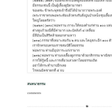
{๒๑๒๒} [๑๒๙] ขอเดชะพระองค์ผู้สมมติเทพ เนื้อเหล่านั้นเป
มีธรรมเช่นนี้ เป็นผู้เลี้ยงดูบิดามารดา
ขอเดชะ ข้าพระพุทธเจ้าจึงมิได้นำมาถวายพระองค์
(พระราชาทรงพอพระทัยแล้วทรงรับสั่งปูนบำเหน็จชุบเลี้
ใหญ่โดยตรัสว่า)
{๒๑๒๓} [๑๓๐] พ่อพราน เราจะให้ทองคำแก่ท่าน ๑๐๐ แท่
ต่างหูแก้วมณีที่มีค่ามาก และบัลลังก์ ๔ เหลี่ยม
มีสีอันเป็นสิริคล้ายดอกสามหาว
[๑๓๑] ภรรยาที่เหมาะสมกัน ๒ คน และโคอุสภะอีก ๑๐๐ ตั
เราจักครอบครองราชสมบัติโดยธรรม
พ่อพราน ท่านมีอุปการะแก่เรามาก
[๑๓๒] พ่อพราน ท่านจงเลี้ยงดูภรรยาด้วยกสิกรรม พาณิช
การให้กู้หนี้ และการเที่ยวแสวงหาโดยธรรมเถิด
อย่าได้กระทำบาปอีกเลย
โรหณมิคชาดกที่ ๕ จบ
สนทนาธรรม
comments