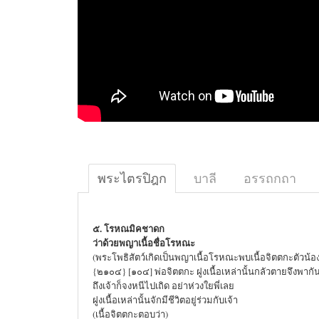
พระไตรปิฎก
บาลี
อรรถกถา
๕. โรหณมิคชาดก
ว่าด้วยพญาเนื้อชื่อโรหณะ
(พระโพธิสัตว์เกิดเป็นพญาเนื้อโรหณะพบเนื้อจิตตกะตัวน้อง 
{๒๑๐๔} [๑๐๔] พ่อจิตตกะ ฝูงเนื้อเหล่านั้นกลัวตายจึงพาก
ถึงเจ้าก็จงหนีไปเถิด อย่าห่วงใยพี่เลย
ฝูงเนื้อเหล่านั้นจักมีชีวิตอยู่ร่วมกับเจ้า
(เนื้อจิตตกะตอบว่า)