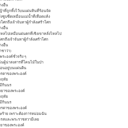
งอื่น
้าที่ถูกทิ้งไว้บนแผ่นหินที่ร้อนจัด
ยังซูบซีดเหมือนแม่น้ำที่เหือดแห้ง
าโศกถึงเจ้าจันทาผู้กำลังเศร้าโศก
งอื่น
่งไหลไปเหมือนฝนตกที่เชิงเขาหลั่งไหลไป
าโศกถึงเจ้าจันทาผู้กำลังเศร้าโศก
งอื่น
าชาว่า)
ระองค์ชั่วจริง ๆ
ฉันผู้น่าสงสารที่โคนไม้ในป่า
นอนอยู่บนแผ่นดิน
ารดาของพระองค์
หฤทัย
มีกินนร
ายาของพระองค์
หฤทัย
มีกินนร
ารดาของพระองค์
ทุษร้าย เพราะต้องการหม่อมฉัน
อรสและพระราชสวามีเลย
ายาของพระองค์