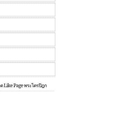
กด Like Page พระไตรปิฎก