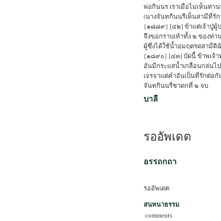
พ่อกินนร เราเมื่อไม่เห็นท่าน
(นางจันทกินนรีเห็นสามีที่รั
{๑๘๘๙} [๔๒] ข้าแต่เจ้าปู่ผู้ประ
จึงขอกราบเท้าทั้ง ๒ ของท่า
ผู้ซึ่งได้ใช้น้ำอมฤตรดสามีดิ
{๑๘๙๐} [๔๓] บัดนี้ ข้าพเจ้าท
อันมีกระแสน้ำเกลื่อนกล่นไป
เจรจาแต่คำอันเป็นที่รักต่อก
จันทกินนรีชาดกที่ ๒ จบ
บาลี
รออัพเดต
อรรถกถา
รออัพเดต
สนทนาธรรม
comments