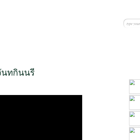
ันทกินนรี