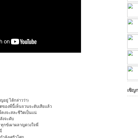
เชิญ
ยู่ ได้กล่าวว่า)
ของพี่นี้เห็นจวนจะดับเสียแล้ว
พี่คงจะสละชีวิตเป็นแน่
ลังจะดับ
ง ทุกข์เผาผลาญดวงใจพี่
ี่
้กำลังเศร้าโศก