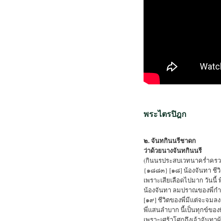
พระไตรปิฎก
๒. จันทกินนรีชาดก
ว่าด้วยนางจันทกินนรี
(กินนรประสบเวทนาคร่ำครวญอ
{๑๘๘๓} [๑๘] น้องจันทา ชีวิต
เพราะเสียเลือดไปมาก วันนี้ 
น้องจันทา ลมปราณของพี่กำ
[๑๙] ชีวิตของพี่มีแต่จะจมล
พี่แสนลำบาก นี้เป็นทุกข์ของพ
เพราะเศร้าโศกถึงเจ้าจันทาผู