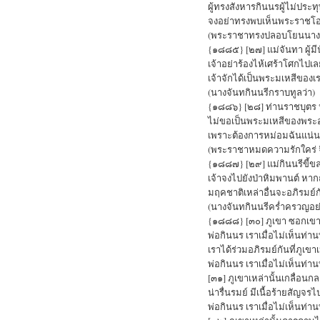
ผู้ทรงสังหารกินนรผู้ไม่ประ
จงอย่าทรงพบเห็นพระราชโ
(พระราชาทรงปลอบโยนนางจัน
{๑๘๘๕} [๒๗] แม่จันทา ผู้ม
เจ้าอย่าร้องไห้เศร้าโศกไปเ
เจ้าจักได้เป็นพระมเหสีของเ
(นางจันทกินนรีกราบทูลว่า)
{๑๘๘๖} [๒๘] ท่านราชบุตร
ไม่ขอเป็นพระมเหสีของพระองค
เพราะต้องการหม่อมฉันแน่
(พระราชาหมดความรักใคร่ จึ
{๑๘๘๗} [๒๙] แม่กินนรีขี้ขลา
เจ้าจงไปยังป่าหิมพานต์ ห
มฤคชาติเหล่าอื่นจะอภิรมย์กั
(นางจันทกินนรีคร่ำครวญอย่
{๑๘๘๘} [๓๐] ภูเขา ซอกเขา แล
พ่อกินนร เราเมื่อไม่เห็นท่าน
เราได้ร่วมอภิรมย์กันที่ภูเขา
พ่อกินนร เราเมื่อไม่เห็นท่าน
[๓๑] ภูเขาเหล่านั้นเกลื่อน
น่ารื่นรมย์ มีเนื้อร้ายสัญจร
พ่อกินนร เราเมื่อไม่เห็นท่าน