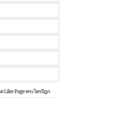
กด Like Page พระไตรปิฎก