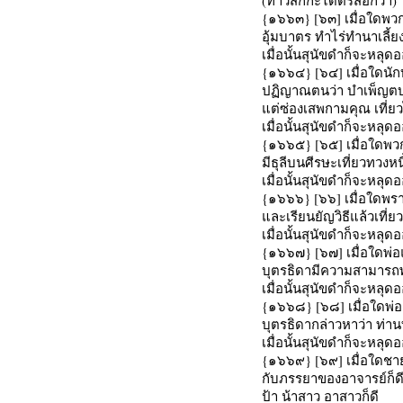
(ท้าวสักกะได้ตรัสอีกว่า)
{๑๖๖๓} [๖๓] เมื่อใดพว
อุ้มบาตร ทำไร่ทำนาเลี้ย
เมื่อนั้นสุนัขดำก็จะหลุ
{๑๖๖๔} [๖๔] เมื่อใดนัก
ปฏิญาณตนว่า บำเพ็ญต
แต่ซ่องเสพกามคุณ เที่
เมื่อนั้นสุนัขดำก็จะหลุด
{๑๖๖๕} [๖๕] เมื่อใดพวก
มีธุลีบนศีรษะเที่ยวทวงหนี้
เมื่อนั้นสุนัขดำก็จะหลุดอ
{๑๖๖๖} [๖๖] เมื่อใดพรา
และเรียนยัญวิธีแล้วเที่
เมื่อนั้นสุนัขดำก็จะหลุด
{๑๖๖๗} [๖๗] เมื่อใดพ่อ
บุตรธิดามีความสามารถพอ
เมื่อนั้นสุนัขดำก็จะหลุดอ
{๑๖๖๘} [๖๘] เมื่อใดพ่อ
บุตรธิดากล่าวหาว่า ท่า
เมื่อนั้นสุนัขดำก็จะหลุดอ
{๑๖๖๙} [๖๙] เมื่อใดชาย
กับภรรยาของอาจารย์ก็ดี
ป้า น้าสาว อาสาวก็ดี