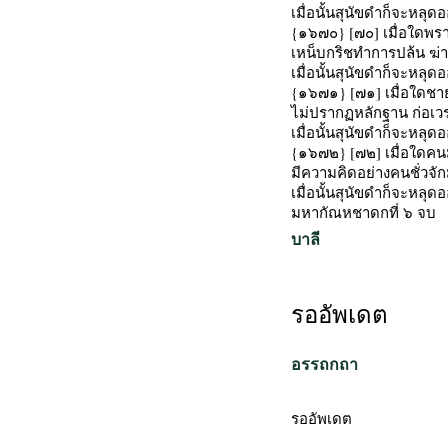
เมื่อนั้นสุนัขดำก็จะหลุด
{๑๖๗๐} [๗๐] เมื่อใดพร
เหน็บกริชทำการปล้น ฆ่
เมื่อนั้นสุนัขดำก็จะหลุด
{๑๖๗๑} [๗๑] เมื่อใดชาย
ไม่ปรากฏหลักฐาน ก่อเว
เมื่อนั้นสุนัขดำก็จะหลุด
{๑๖๗๒} [๗๒] เมื่อใดคน
มีความคิดอย่างคนชั่วจัก
เมื่อนั้นสุนัขดำก็จะหลุด
มหากัณหชาดกที่ ๖ จบ
บาลี
รออัพเดต
อรรถกถา
รออัพเดต