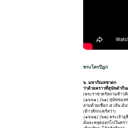
พระไตรปิฎก
๖. มหากัณหชาดก
ว่าด้วยคราวที่สุนัขดำกิ
(พระราชาตรัสถามท้าวสั
{๑๖๖๑} [๖๑] สุนัขของท่
ล่ามด้วยเชือก ๕ เส้น มั
(ท้าวสักกะตรัสว่า)
{๑๖๖๒} [๖๒] พระเจ้าอุสิน
มันจะหลุดออกไปในคราวท