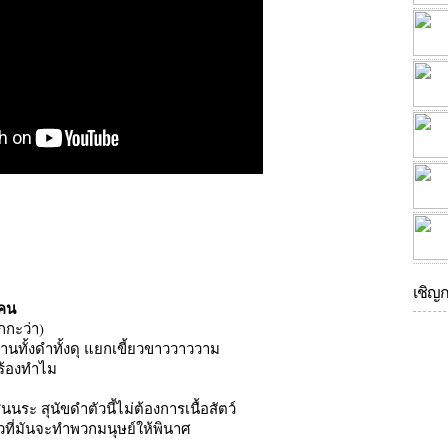
เชิญ
นคน
กกะว่า)
านทั้งดำทั้งดุ แยกเขี้ยวขาววาววาม
นร้องทำไม
นระ สุนัขดำตัวนี้ไม่ต้องการเนื้อสัตว์
ี่มันจะทำพวกมนุษย์ให้พินาศ