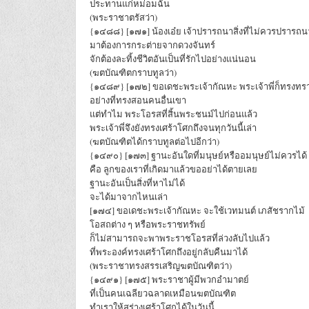
ประทานแก่หม่อมฉัน
(พระราชาตรัสว่า)
{๑๔๘๘} [๑๗๑] น้องเอ๋ย เจ้าปรารถนาสิ่งที่ไม่ควรปรารถน
มาต้องการกระต่ายจากดวงจันทร์
จักต้องละทิ้งชีวิตอันเป็นที่รักไปอย่างแน่นอน
(ฆตบัณฑิตกราบทูลว่า)
{๑๔๘๙} [๑๗๒] ขอเดชะพระเจ้ากัณหะ พระเจ้าพี่ก็ทรงทร
อย่างที่ทรงสอนคนอื่นเขา
แต่ทำไม พระโอรสที่สิ้นพระชนม์ไปก่อนแล้ว
พระเจ้าพี่จึงยังทรงเศร้าโศกถึงจนทุกวันนี้เล่า
(ฆตบัณฑิตได้กราบทูลต่อไปอีกว่า)
{๑๔๙๐} [๑๗๓] ฐานะอันใดที่มนุษย์หรืออมนุษย์ไม่ควรได้
คือ ลูกของเราที่เกิดมาแล้วขออย่าได้ตายเลย
ฐานะอันเป็นสิ่งที่หาไม่ได้
จะได้มาจากไหนเล่า
[๑๗๔] ขอเดชะพระเจ้ากัณหะ จะใช้เวทมนต์ เภสัชรากไม้
โอสถต่าง ๆ หรือพระราชทรัพย์
ก็ไม่สามารถจะพาพระราชโอรสที่ล่วงลับไปแล้ว
ที่พระองค์ทรงเศร้าโศกถึงอยู่กลับคืนมาได้
(พระราชาทรงสรรเสริญฆตบัณฑิตว่า)
{๑๔๙๑} [๑๗๕] พระราชาผู้มีพวกอำมาตย์
ที่เป็นคนเฉลียวฉลาดเหมือนฆตบัณฑิต
ทำเราให้สร่างเศร้าโศกได้ในวันนี้