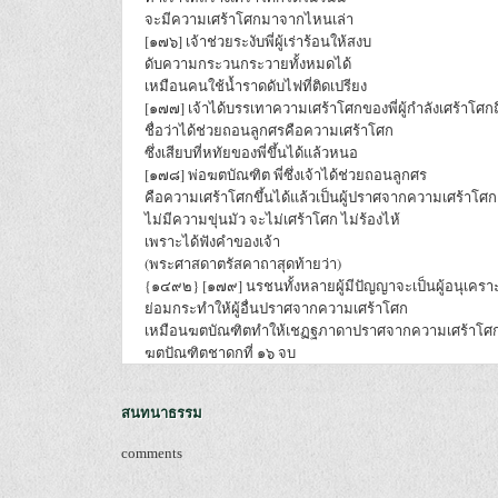
จะมีความเศร้าโศกมาจากไหนเล่า
[๑๗๖] เจ้าช่วยระงับพี่ผู้เร่าร้อนให้สงบ
ดับความกระวนกระวายทั้งหมดได้
เหมือนคนใช้น้ำราดดับไฟที่ติดเปรียง
[๑๗๗] เจ้าได้บรรเทาความเศร้าโศกของพี่ผู้กำลังเศร้าโศกถ
ชื่อว่าได้ช่วยถอนลูกศรคือความเศร้าโศก
ซึ่งเสียบที่หทัยของพี่ขึ้นได้แล้วหนอ
[๑๗๘] พ่อฆตบัณฑิต พี่ซึ่งเจ้าได้ช่วยถอนลูกศร
คือความเศร้าโศกขึ้นได้แล้วเป็นผู้ปราศจากความเศร้าโศก
ไม่มีความขุ่นมัว จะไม่เศร้าโศก ไม่ร้องไห้
เพราะได้ฟังคำของเจ้า
(พระศาสดาตรัสคาถาสุดท้ายว่า)
{๑๔๙๒} [๑๗๙] นรชนทั้งหลายผู้มีปัญญาจะเป็นผู้อนุเคราะ
ย่อมกระทำให้ผู้อื่นปราศจากความเศร้าโศก
เหมือนฆตบัณฑิตทำให้เชฏฐภาดาปราศจากความเศร้าโศ
ฆตปัณฑิตชาดกที่ ๑๖ จบ
สนทนาธรรม
comments