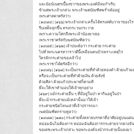
และนัยน์เนตรเบื้องขวาของพระองค์มีลมกำเริบ
ข้าแต่พระเจ้าเกสวะ พระเจ้าฆตบัณฑิตพร่ำเพ้ออยู่
(พระศาสดาตรัสว่า)
{๑๔๘๔} [๑๖๖] พระเจ้าเกสวะครั้นได้ทรงสดับวาจาของโร
รีบเสด็จลุกขึ้น ทรงกระวนกระวาย
เพราะความโศกถึงพระเจ้าน้องยาเธอ
(พระราชาตรัสกับฆตบัณฑิตว่า)
{๑๔๘๕} [๑๖๗] เจ้าบ่นเพ้อว่า กระต่าย กระต่าย
ไปทั่วพระนครทวาราวดีนี้เหมือนคนบ้าเพราะเหตุไร
ใครลักกระต่ายของเจ้าไป
(พระราชาได้ตรัสอีกว่า)
{๑๔๘๖} [๑๖๘] จะเป็นกระต่ายที่ทำด้วยทองคำ ด้วยแก้วม
หรือจะเป็นกระต่ายที่ทำด้วยเงิน ด้วยสังข์
ด้วยศิลา ด้วยแก้วประพาฬก็ตามที
พี่จะให้เขาทำมอบให้เจ้าทุกอย่าง
[๑๖๙] แม้กระต่ายอื่น ๆ ที่มีอยู่ในป่า หากินอยู่ในป่า
พี่จะนำกระต่ายแม้เหล่านั้นมาให้เจ้า
กระต่ายชนิดไหนเล่าที่เจ้าปรารถนา
(ฆตบัณฑิตกราบทูลว่า)
{๑๔๘๗} [๑๗๐] กระต่ายทั้งหลายบรรดาที่อาศัยอยู่บนแผ่น
หม่อมฉันไม่ต้องการ หม่อมฉันต้องการกระต่ายจากดวงจัน
ขอเดชะพระเจ้าเกสวะ ขอพระองค์จงนำกระต่ายนั้นลงมา