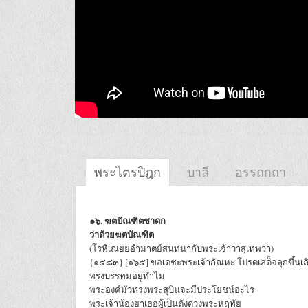
พระไตรปิฎก
บาลี
อรรถกถา
๑๖. ฆตปัณฑิตชาดก
ว่าด้วยฆตบัณฑิต
(โรหิเณยยอำมาตย์สนทนากับพระเจ้าวาสุเทพว่า)
{๑๔๘๓} [๑๖๕] ขอเดชะพระเจ้ากัณหะ โปรดเสด็จลุกขึ้นเถ
ทรงบรรทมอยู่ทำไม
พระองค์มัวทรงพระสุบินจะมีประโยชน์อะไร
พระเจ้าน้องยาเธอผู้เป็นดังดวงพระหฤทัย