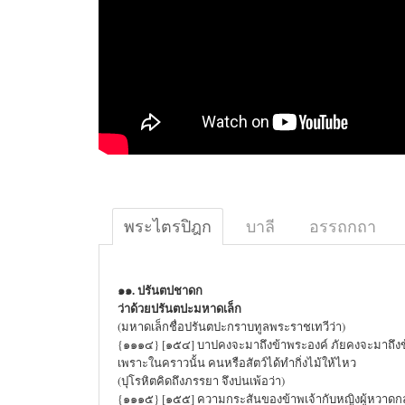
พระไตรปิฎก
บาลี
อรรถกถา
๑๑. ปรันตปชาดก
ว่าด้วยปรันตปะมหาดเล็ก
(มหาดเล็กชื่อปรันตปะกราบทูลพระราชเทวีว่า)
{๑๑๑๔} [๑๕๔] บาปคงจะมาถึงข้าพระองค์ ภัยคงจะมาถึงข
เพราะในคราวนั้น คนหรือสัตว์ได้ทำกิ่งไม้ให้ไหว
(ปุโรหิตคิดถึงภรรยา จึงบ่นเพ้อว่า)
{๑๑๑๕} [๑๕๕] ความกระสันของข้าพเจ้ากับหญิงผู้หวาดกลัว