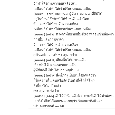
จักทำให้ข้าพเจ้าผอมเหลืองแน่
เหมือนกิ่งไม้ทำให้เจ้าปรันตปะผอมเหลือง
{๑๑๑๖} [๑๕๖] แม่กานดาผู้มีความงามหาที่ติมิได้
อยู่ในบ้านก็ยังจักทำให้ข้าพเจ้าเศร้าโศก
จักกระทำให้ข้าพเจ้าผอมเหลือง
เหมือนกิ่งไม้ทำให้เจ้าปรันตปะผอมเหลือง
{๑๑๑๗} [๑๕๗] หางตาที่หยาดเยิ้มซึ่งเจ้าหล่อนชำเลืองมา
การยิ้มและการเจรจา
จักกระทำให้ข้าพเจ้าผอมเหลือง
เหมือนกิ่งไม้ทำให้เจ้าปรันตปะผอมเหลือง
(ปรันตปะกล่าวกับพระกุมารว่า)
{๑๑๑๘} [๑๕๘] เสียงนั้นได้มาแน่แล้ว
เสียงนั้นได้บอกแก่ท่านแน่แล้ว
ผู้ที่สั่นกิ่งไม้นั้นได้บอกเหตุนั้นแน่
{๑๑๑๙} [๑๕๙] สิ่งที่เราผู้เป็นคนโง่คิดแล้วว่า
ก็ในคราวนั้น คนหรือสัตว์ได้ทำกิ่งไม้ให้ไหว
สิ่งนี้แลได้มาถึงแล้ว
(พระกุมารตรัสว่า)
{๑๑๒๐} [๑๖๐] เจ้าได้สำนึกแล้วซิว่า ตามที่เจ้าได้ฆ่าพ่อขอ
เอากิ่งไม้ปิดไว้คอยระแวงอยู่ว่า ภัยจักมาถึงตัวเรา
ปรันตปชาดกที่ ๑๑ จบ