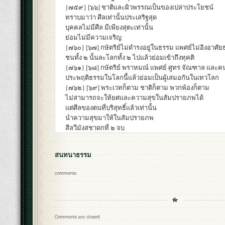
{๗๕๙} [๖๖] ชาติและผิวพรรณเป็นของเปล่าประโยชน์
ทราบมาว่า ศีลเท่านั้นประเสริฐสุด
บุคคลไม่มีศีล มีเพียงสุตะเท่านั้น
ย่อมไม่มีความเจริญ
{๗๖๐} [๖๗] กษัตริย์ไม่ดำรงอยู่ในธรรม แพศย์ไม่อิงอาศั
ชนทั้ง ๒ นั้นละโลกทั้ง ๒ ไปแล้วย่อมเข้าถึงทุคติ
{๗๖๑} [๖๘] กษัตริย์ พราหมณ์ แพศย์ ศูทร จัณฑาล และ
ประพฤติธรรมในโลกนี้แล้วย่อมเป็นผู้เสมอกันในเทวโลก
{๗๖๒} [๖๙] พระเวทก็ตาม ชาติก็ตาม พวกพ้องก็ตาม
ไม่สามารถจะให้ยศและความสุขในสัมปรายภพได้
แต่ศีลของตนที่บริสุทธิ์แล้วเท่านั้น
นำความสุขมาให้ในสัมปรายภพ
สีลวีมังสชาดกที่ ๒ จบ
สนทนาธรรม
comments
Comments are closed.