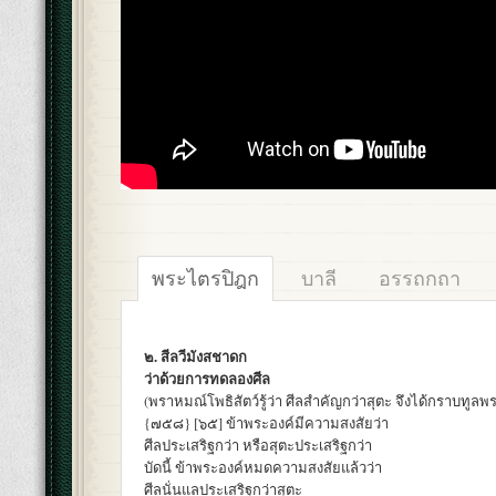
พระไตรปิฎก
บาลี
อรรถกถา
๒. สีลวีมังสชาดก
ว่าด้วยการทดลองศีล
(พราหมณ์โพธิสัตว์รู้ว่า ศีลสำคัญกว่าสุตะ จึงได้กราบทูลพ
{๗๕๘} [๖๕] ข้าพระองค์มีความสงสัยว่า
ศีลประเสริฐกว่า หรือสุตะประเสริฐกว่า
บัดนี้ ข้าพระองค์หมดความสงสัยแล้วว่า
ศีลนั่นแลประเสริฐกว่าสุตะ