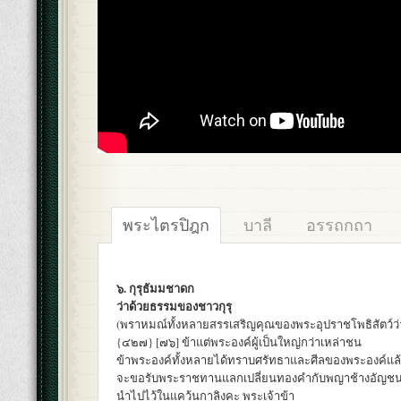
พระไตรปิฎก
บาลี
อรรถกถา
๖. กุรุธัมมชาดก
ว่าด้วยธรรมของชาวกุรุ
(พราหมณ์ทั้งหลายสรรเสริญคุณของพระอุปราชโพธิสัตว์ว่
{๔๒๗} [๗๖] ข้าแต่พระองค์ผู้เป็นใหญ่กว่าเหล่าชน
ข้าพระองค์ทั้งหลายได้ทราบศรัทธาและศีลของพระองค์แล
จะขอรับพระราชทานแลกเปลี่ยนทองคำกับพญาช้างอัญช
นำไปไว้ในแคว้นกาลิงคะ พระเจ้าข้า