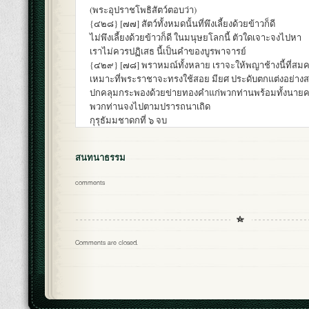
(พระอุปราชโพธิสัตว์ตอบว่า)
{๔๒๘} [๗๗] สัตว์ทั้งหมดนั้นที่พึงเลี้ยงด้วยข้าวก็ดี
ไม่พึงเลี้ยงด้วยข้าวก็ดี ในมนุษยโลกนี้ ตัวใดเจาะจงไปหา
เราไม่ควรปฏิเสธ นี้เป็นคำของบูรพาจารย์
{๔๒๙} [๗๘] พราหมณ์ทั้งหลาย เราจะให้พญาช้างนี้ที่ส
เหมาะที่พระราชาจะทรงใช้สอย มียศ ประดับตกแต่งอย่าง
ปกคลุมกระพองด้วยข่ายทองคำแก่พวกท่านพร้อมทั้งนาย
พวกท่านจงไปตามปรารถนาเถิด
กุรุธัมมชาดกที่ ๖ จบ
สนทนาธรรม
comments
Comments are closed.