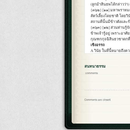
(ลูกม้าสินธพได้กล่าวว่า)
{๓๖๒} [๑๑] มหาพราหมณ์
สัตว์เลี้ยงโดยชาติ โดยวิ
สถานที่นั้นมีข้าวตังและ
{๓๖๓} [๑๒] ส่วนท่านรู้จั
ข้าพเจ้ารู้อยู่ เพราะอาศั
กุณฑกกุจฉิสินธวชาดกที
เชิงอรรถ
A วินัย ในที่นี้หมายถึง
สนทนาธรรม
comments
Comments are closed.