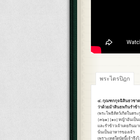
พระไตรปิฎก
๔. กุณฑกกุจฉิสินธวชา
ว่าด้วยม้าสินธพกินรำข้า
(พระโพธิสัตว์เกิดในตระก
{๓๖๑} [๑๐] หญ้าอันเป็นเ
และรำข้าวเจ้าเคยกินมา
นั่นเป็นอาหารของเจ้า
เพราะเหตุใดบัดนี้เจ้าจึงไ