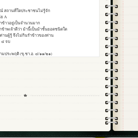
 สถานที่ใดประชาชนไม่รู้จัก
นัย A
รำข้าวอยู่เป็นจำนวนมาก
กข้าพเจ้าดีว่า ม้านี้เป็นม้าชั้นยอดชนิดใด
ยท่านผู้รู้ จึงไม่กินรำข้าวของท่าน
่ ๔ จบ
ความประพฤติ (ขุ.ชา.อ. ๔/๑๑/๒๑)