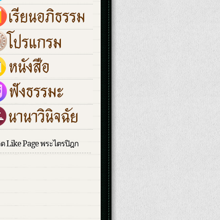
กด Like Page พระไตรปิฎก