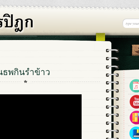
ินธพกินรำข้าว