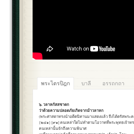
พระไตรปิฎก
บาลี
อรรถกถา
๖. วลาหกัสสชาดก
ว่าด้วยความปลอดภัยเกิดจากม้าวลาหก
(พระศาสดาทรงนำอดีตนิทานมาแสดงแล้ว จึงได้ตรัสพระคาถ
{๒๔๑} [๙๑] คนเหล่าใดไม่ทำตามโอวาทที่พระพุทธเจ้าทร
คนเหล่านั้นจักถึงความพินาศ