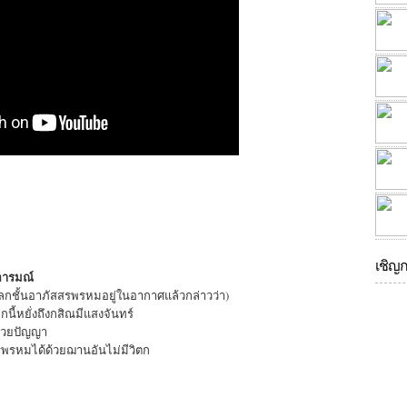
เชิญ
นอารมณ์
กชั้นอาภัสสรพรหมอยู่ในอากาศแล้วกล่าวว่า)
ี้หยั่งถึงกสิณมีแสงจันทร์
้วยปัญญา
สรพรหมได้ด้วยฌานอันไม่มีวิตก