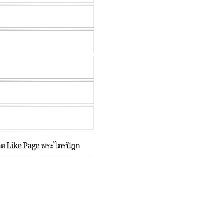
กด Like Page พระไตรปิฎก