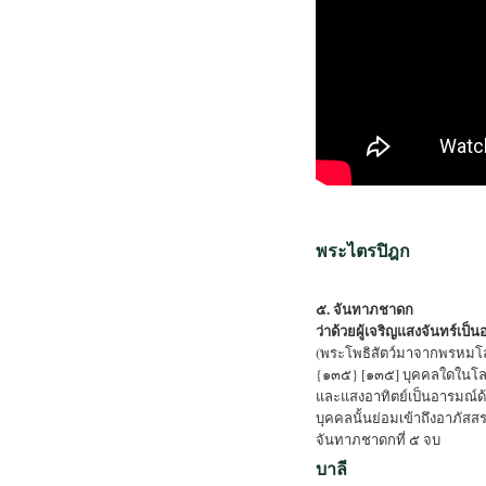
พระไตรปิฎก
๕. จันทาภชาดก
ว่าด้วยผู้เจริญแสงจันทร์เป็
(พระโพธิสัตว์มาจากพรหมโล
{๑๓๕} [๑๓๕] บุคคลใดในโลกน
และแสงอาทิตย์เป็นอารมณ์ด
บุคคลนั้นย่อมเข้าถึงอาภัส
จันทาภชาดกที่ ๕ จบ
บาลี