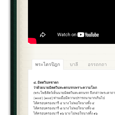
พระไตรปิฎก
บาลี
อรรถกถา
๔. มิตตวินทชาดก
ว่าด้วยนายมิตตวินทะตกนรกเพราะความโลภ
(พระโพธิสัตว์เห็นนายมิตตวินทะตกนรก จึงกล่าวพระคาถานี
{๑๐๔} [๑๐๔] ท่านเมื่อมีความปรารถนามากเกินไป
ได้ครอบครองนารี ๔ นาง ไม่พอใจนางทั้ง ๔
ได้ครอบครองนารี ๘ นาง ไม่พอใจนางทั้ง ๘
ได้ครอบครองนารี ๑๖ นาง ไม่พอใจนางทั้ง ๑๖