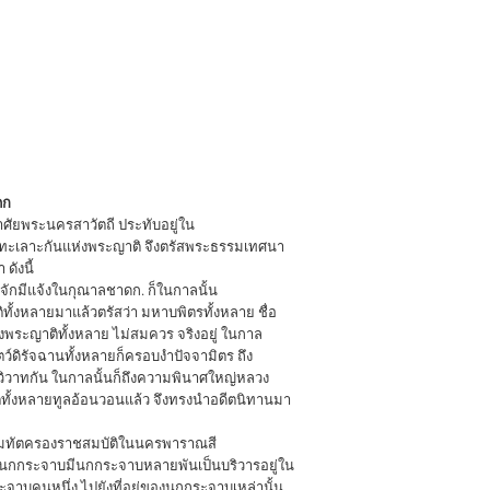
ดก
าศัยพระนครสาวัตถี ประทับอยู่ใน
ะเลาะกันแห่งพระญาติ จึงตรัสพระธรรมเทศนา
ดังนี้
จักมีแจ้งในกุณาลชาดก. ก็ในกาลนั้น
ั้งหลายมาแล้วตรัสว่า มหาบพิตรทั้งหลาย ชื่อ
งพระญาติทั้งหลาย ไม่สมควร จริงอยู่ ในกาล
ตว์ดิรัจฉานทั้งหลายก็ครอบงำปัจจามิตร ถึง
วิวาทกัน ในกาลนั้นก็ถึงความพินาศใหญ่หลวง
ิทั้งหลายทูลอ้อนวอนแล้ว จึงทรงนำอดีตนิทานมา
รหมทัตครองราชสมบัติในนครพาราณสี
ิดนกกระจาบมีนกกระจาบหลายพันเป็นบริวารอยู่ใน
จาบคนหนึ่ง ไปยังที่อยู่ของนกกระจาบเหล่านั้น