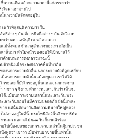
ื่นบานเถิด แล้วกล่าวคาถานี้แก่ภรรยาว่า
เทิงใจพาเอาข่ายไป
อนั้น พวกมันจักตกอยู่ใน
เต วิวทิสฺสนฺติ ความว่า ใน
ทธิต่าง ๆ กัน มีการยึดถือต่าง ๆ กัน จักวิวาท
ทว่า ตทา เอหินฺติ เม วสํ ความว่า
แม้ทั้งหมด จักนาสู่อำนาจของเรา เมื่อเป็น
หล่านั้นมา ทำใบหน้าของเธอให้เบิกบานไว้
้วยประการดังกล่าวมาฉะนี้
ตัวหนึ่งเมื่อจะลงยังภาคพื้นที่หากิน
วของนกกระจาบตัวอื่น. นกกระจาบตัวที่ถูกเหยียบ
เมื่อนกกระจาบตัวนั้นแม้จะพูดว่า เราไม่ได้
าโกรธเลย ก็ยังโกรธอยู่นั่นแหละ. นกกระจาบ
ู่ซ้ำ ๆ ซาก ๆ จึงกระทำการทะเลาะกันว่า เห็นจะ
้นได้. เมื่อนกกระจาบเหล่านั้นทะเลาะกัน พระ
การทะเลาะกันย่อมไม่มีความปลอดภัย บัดนี้แหละ-
ข่าย แต่นั้นจักพากันถึงความพินาศใหญ่หลวง
อาจอยู่ในที่นี้. พระโพธิสัตว์นั้นจึงพาบริษัท
ยพรานนก พอล่วงไป ๒-๓ วัน ก็มาแล้วร้อง
ายไปเบื้องบนของนกกระจาบเหล่านั้นผู้มาประชุม
่งพูดว่า เขาว่า เมื่อท่านยกข่ายขึ้นเท่านั้น