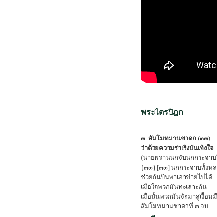
พระไตรปิฎก
๓. สัมโมทมานชาดก (๓๓)
ว่าด้วยความร่าเริงบันเทิงใจ
(นายพรานนกจับนกกระจาบไม่ไ
{๓๓} [๓๓] นกกระจาบทั้งหลาย
ช่วยกันบินพาเอาข่ายไปได้
เมื่อใดพวกมันทะเลาะกัน
เมื่อนั้นพวกมันจักมาสู่เงื้อ
สัมโมทมานชาดกที่ ๓ จบ