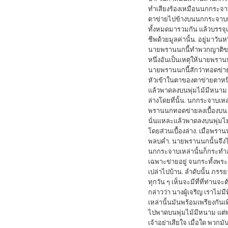
ทำเสียงร้องเหมือนนกกระจาบ
ตาข่ายไปข้างบนนกกระจาบเห
ทั้งหมดมารวมกัน แล้วบรรจุเ
ชีพด้วยมูลค่านั้น. อยู่มาวัน
นายพรานนกนี้ทำพวกญาติของเ
หนึ่งอันเป็นเหตุให้นายพรานน
นายพรานนกนี้สักว่าทอดข่าย
หัวเข้าในตาของตาข่ายตาหนึ่
แล้วพาดลงบนพุ่มไม้มีหนาม เ
ล่างโดยที่นั้น. นกกระจาบเหล่
พรานนกทอดข่ายลงเบื้องบน ก
นั่นแหละแล้วพาดลงบนพุ่มไม
โดยส่วนเบื้องล่าง. เมื่อพรา
พลบค่ำ. นายพรานนกนั้นจึงได้เ
นกกระจาบเหล่านั้นก็กระทำอ
เฉพาะข่ายอยู่ จนกระทั้งพระอา
เปล่าไปบ้าน. ลำดับนั้น ภรร
ทุกวัน ๆ เห็นจะมีที่ที่ท่านจ
กล่าวว่า นางผู้เจริญ เราไม่มีท
เหล่านั้นมันพร้อมเพรียงกันเ
ไปพาดบนพุ่มไม้มีหนาม แต่พ
เจ้าอย่าเสียใจ เมื่อใด พวกม