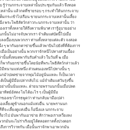
 รู้ว่านกกระจาบเหล่านั้นประชุมกันแล้ว จึงทอด
ล่านั้น แล้วกดที่ชายรอบ ๆ กระทำให้นกกระจาบ
ต็มกระเข้าไปเรือน ขายนกกระจาบเหล่านั้นเลี้ยง
หนึ่ง พระโพธิสัตว์กล่าวกะนกกระจาบเหล่านั้น ว่า
ราทั้งหลายให้ถึงความพินาศ เรารู้อุบายอย่าง
กนั้นไม่อาจจับพวกเรา จำเดิมแต่บัดนี้ไปเมื่อ
ลงเบื้องบนพวกเรา ท่านทั้งหลายแต่ละตัว จงสอด
ง ๆ พากันยกตาข่ายขึ้นแล้วพาบินไปยังที่ที่ต้องการ
มื่อเป็นอย่างนั้น พวกเราจักหนีไปทางส่วนเบื้อง
านั้นทั้งหมดพากันรับคำแล้ว ในวันที่ ๒ เมื่อ
็พากันยกข่ายขึ้นโดยนัยที่พระโพธิสัตว์กล่าวแล้ว
้มีหนามแห่งหนึ่ง ส่วนตนเองหนีไปทางนั้น ๆ
นนกมัวปลดข่ายจากพุ่มไม้อยู่นั่นแหละ ก็เป็นเวลา
ป็นผู้มีมือเปล่ากลับไป. แม้จำเดิมแต่วันรุ่งขึ้น
ย่างนั้นนั่นแหละ. ฝ่ายนายพรานนกนั้นเมื่อปลด
ทิตย์อัสดง ไม่ได้อะไร ๆ เป็นผู้มีมือ
ยาของเขาโกรธพูดว่า ท่านกลับมามือเปล่า
ะต้องเลี้ยงดูข้างนอกแม้แห่งอื่น. นายพรานนก
ี่ที่จะเลี้ยงดูแห่งอื่น ก็อนึ่งแล นกกระจาบ
ที่ยวไป มันพากันเอาข่าย สักว่าพอเราเหวี่ยงลง
วกมันจะไม่ร่าเริงอยู่ได้ตลอดกาลทั้งปวงดอก
ันถึงการวิวาทกัน เมื่อนั้นเราจักพาเอาพวกมัน