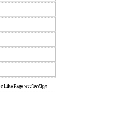
กด Like Page พระไตรปิฎก