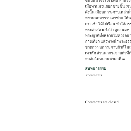
ขนบนหัวจึงร่วง บัดนี้ ท่านจง
เมื่อท่านมัวแต่ยกข่ายขึ้น (จ
ดังนั้น เมื่อนกกระจาบเหล่านั
พรานนกมารวบเอาข่าย ให้นก
กระเช้า ได้ไปเรือน ทำให้ภรร
พระศาสดาตรัสว่า ดูก่อนมหา
พระญาติทั้งหลายไม่ควรอย่า
ถ่ายเดียว แล้วทรงนำพระธรร
ชาดกว่า นกกระจาบตัวที่ไม่เป
เทวทัต ส่วนนกกระจาบตัวที่เป
จบสัมโมทมานชาดกที่ ๓
สนทนาธรรม
comments
Comments are closed.