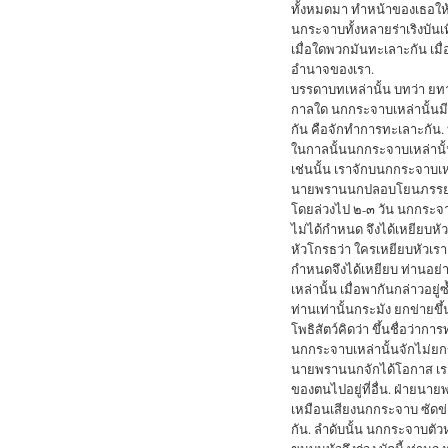
ทั้งหมดมา ทำหน้าของเธอให้ช
นกระจาบทั้งหลายร่าเริงบัน
เมื่อใดพวกมันทะเลาะกัน เมื่
อำนาจของเรา.
บรรดาบทเหล่านั้น บทว่า ยทา 
กาลใด นกกระจาบเหล่านั้นมีลั
กัน คือจักทำการทะเลาะกัน. บ
ในกาลนั้นนกกระจาบเหล่านั้น
เช่นนั้น เราจักบนกกระจาบเ
นายพรานนกปลอบโยนภรรยาด
โดยล่วงไป ๒-๓ วัน นกกระจาบ
ไม่ได้กำหนด จึงได้เหยียบหั
หัวโกรธว่า ใครเหยียบหัวเรา 
กำหนดจึงได้เหยียบ ท่านอย่
เหล่านั้น เมื่อพากันกล่าวอย
ท่านเท่านั้นกระมัง ยกข่ายขึ
โพธิสัตว์คิดว่า ขึ้นชื่อว่า
นกกระจาบเหล่านั้นจักไม่ยก
นายพรานนกจักได้โอกาส เราไม่
ของตนไปอยู่ที่อื่น. ฝ่ายนา
เหมือนเสียงนกกระจาบ ซัดข่
กัน. ลำดับนั้น นกกระจาบตัวหนึ