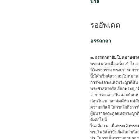
บาลี
รออัพเดต
อรรถกถา
๓. อรรถกถาสัมโมทมานชา
พระศาสดาเมื่อเสด็จเข้าไปอ
นิโครธาราม ทรงปรารภการท
นี้มีคำเริ่มต้นว่า สมฺโมทมานา 
การทะเลาะแห่งพระญาตินั้น 
พระศาสดาตรัสเรียกพระญาติท
ว่าการทะเลาะกัน และกันแห่
ก่อนในเวลาสามัคคีกัน แม้สั
ความสวัสดี ในกาลใดถึงการ
ผู้อันราชตระกูลแห่งพระญาต
ดังต่อไปนี้
ในอดีตกาล เมื่อพระเจ้าพ
พระโพธิสัตว์บังเกิดในกำเน
ป่า. ในกาลนั้นพรานล่านกกระ