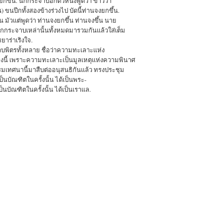
ยกขึ้น. นกกระจาบอีกตัวหนึ่งพูดว่า ข่าวว่า
น) ขนปีกทั้งสองข้างร่วงไป บัดนี้ท่านจงยกขึ้น.
้น มัวแต่พูดว่า ท่านจงยกขึ้น ท่านจงขึ้น นาย
กระจาบเหล่านั้นทั้งหมดมารวมกันแล้วใส่เต็ม
ยาร่าเริงใจ.
บพิตรทั้งหลาย ชื่อว่าความทะเลาะแห่ง
งนี้ เพราะความทะเลาะเป็นมูลเหตุแห่งความพินาศ
มเทศนานี้มาสืบต่ออนุสนธิกันแล้ว ทรงประชุม
็นบัณฑิตในครั้งนั้น ได้เป็นพระ-
็นบัณฑิตในครั้งนั้น ได้เป็นเราแล.