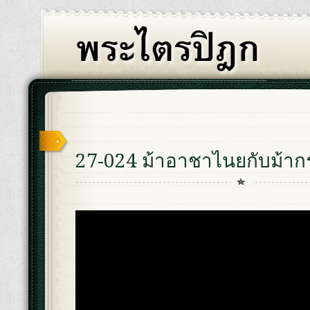
27-024 ม้าอาชาไนยกับม้า