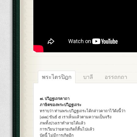
พระไตรปิฎก
บาลี
อรรถกถา
๗. ปวิฏฐเถรคาถา
ภาษิตของพระปวิฏฐเถระ
ทราบว่า ท่านพระปวิฏฐเถระได้กล่าวคาถาไว้ดังนี้ว่า
[๘๗] ขันธ์ ๕ เราเห็นแล้วตามความเป็นจริง
ภพทั้งปวงเราทำลายได้แล้ว
การเวียนว่ายตายเกิดก็สิ้นไปแล้ว
บัดนี้ ไม่มีการเกิดอีก