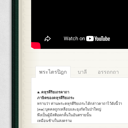
พระไตรปิฎก
บาลี
อรรถกถา
๑. คหุรตีริยเถรคาถา
ภาษิตของคหุรตีริยเถระ
ทราบว่า ท่านพระคหุรตีริยเถระได้กล่าวคาถาไว้ดังนี้ว่า
[๓๑] บุคคลถูกเหลือบและยุงกัดในป่าใหญ่
พึงเป็นผู้มีสติอดกลั้นในอันตรายนั้น
เหมือนช้างในสงคราม