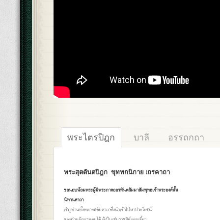
พระไตรปิฎก
บาลี
อรรถกถา
พระสุตตันตปิฎก
ขุททกนิกาย เถรคาถา
ขอนอบน้อมพระผู้มีพระภาคออรหันตสัมมาสัมพุทธเจ้าพระองค์นั้น
นิทานคาถา
เชิญท่านทั้งหลายสดับคาถาซึ่งนำเข้าไปหาประโยชน์
ของท่านผู้อบรมตนได้ ผู้เป็นเช่นราชสีห์แยกเขี้ยว