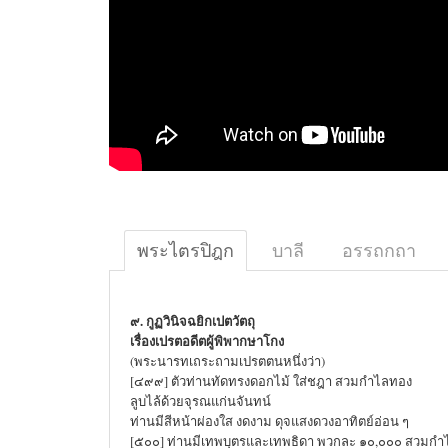
พระไตรปิฎก
บาลี
อรรถกถา
๙. กูฏวินิจฉยิกเปตวัตถุ
เรื่องเปรตอดีตผู้พิพากษาโกง
(พระนารทเถระถามเปรตตนหนึ่งว่า)
[๔๙๙] ตัวท่านทัดทรงดอกไม้ ใส่ชฎา สวมกำไลทอง
ลูบไล้ด้วยจุรณแก่นจันทน์
ท่านมีสีหน้าผ่องใส งดงาม ดุจแสงดวงอาทิตย์อ่อน ๆ
[๕๐๐] ท่านมีเทพบุตรและเทพธิดา พวกละ ๑๐,๐๐๐ สวมก