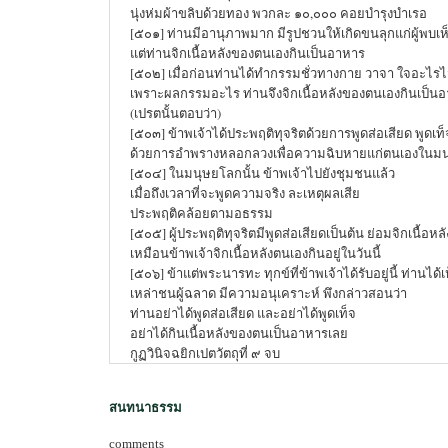
นุ่งห่มผ้าขลิบด้วยทอง พวกละ ๑๐,๐๐๐ คอยบำรุงบำเรอ
[๕๐๑] ท่านมีอานุภาพมาก มีรูปชวนให้เกิดขนลุกแก่ผู้พบเห
แต่ท่านจิกเนื้อหลังของตนเองกินเป็นอาหาร
[๕๐๒] เมื่อก่อนท่านได้ทำกรรมชั่วทางกาย วาจา ใจอะไรไว
เพราะผลกรรมอะไร ท่านจึงจิกเนื้อหลังของตนเองกินเป็น
(เปรตนั้นตอบว่า)
[๕๐๓] ข้าพเจ้าได้ประพฤติทุจริตด้วยการพูดส่อเสียด พูดเท
ด้วยการอำพรางหลอกลวงเพื่อความฉิบหายแก่ตนเองในม
[๕๐๔] ในมนุษยโลกนั้น ข้าพเจ้าไปยังชุมชนแล้ว
เมื่อถึงเวลาที่จะพูดความจริง ละเหตุผลเสีย
ประพฤติคล้อยตามอธรรม
[๕๐๕] ผู้ประพฤติทุจริตมีพูดส่อเสียดเป็นต้น ย่อมจิกเนื้อห
เหมือนข้าพเจ้าจิกเนื้อหลังตนเองกินอยู่ในวันนี้
[๕๐๖] ข้าแต่พระนารทะ ทุกข์ที่ข้าพเจ้าได้รับอยู่นี้ ท่านได้
เหล่าชนผู้ฉลาด มีความอนุเคราะห์ พึงกล่าวสอนว่า
ท่านอย่าได้พูดส่อเสียด และอย่าได้พูดเท็จ
อย่าได้กินเนื้อหลังของตนเป็นอาหารเลย
กูฏวินิจฉยิกเปตวัตถุที่ ๙ จบ
สนทนาธรรม
comments