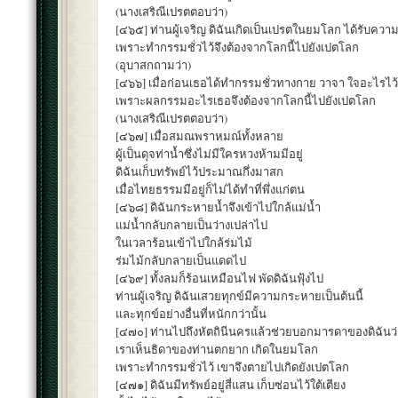
(นางเสริณีเปรตตอบว่า)
[๔๖๕] ท่านผู้เจริญ ดิฉันเกิดเป็นเปรตในยมโลก ได้รับคว
เพราะทำกรรมชั่วไว้จึงต้องจากโลกนี้ไปยังเปตโลก
(อุบาสกถามว่า)
[๔๖๖] เมื่อก่อนเธอได้ทำกรรมชั่วทางกาย วาจา ใจอะไรไว้
เพราะผลกรรมอะไรเธอจึงต้องจากโลกนี้ไปยังเปตโลก
(นางเสริณีเปรตตอบว่า)
[๔๖๗] เมื่อสมณพราหมณ์ทั้งหลาย
ผู้เป็นดุจท่าน้ำซึ่งไม่มีใครหวงห้ามมีอยู่
ดิฉันเก็บทรัพย์ไว้ประมาณกึ่งมาสก
เมื่อไทยธรรมมีอยู่ก็ไม่ได้ทำที่พึ่งแก่ตน
[๔๖๘] ดิฉันกระหายน้ำจึงเข้าไปใกล้แม่น้ำ
แม่น้ำกลับกลายเป็นว่างเปล่าไป
ในเวลาร้อนเข้าไปใกล้ร่มไม้
ร่มไม้กลับกลายเป็นแดดไป
[๔๖๙] ทั้งลมก็ร้อนเหมือนไฟ พัดดิฉันฟุ้งไป
ท่านผู้เจริญ ดิฉันเสวยทุกข์มีความกระหายเป็นต้นนี้
และทุกข์อย่างอื่นที่หนักกว่านั้น
[๔๗๐] ท่านไปถึงหัตถินีนครแล้วช่วยบอกมารดาของดิฉันว่
เราเห็นธิดาของท่านตกยาก เกิดในยมโลก
เพราะทำกรรมชั่วไว้ เขาจึงตายไปเกิดยังเปตโลก
[๔๗๑] ดิฉันมีทรัพย์อยู่สี่แสน เก็บซ่อนไว้ใต้เตียง