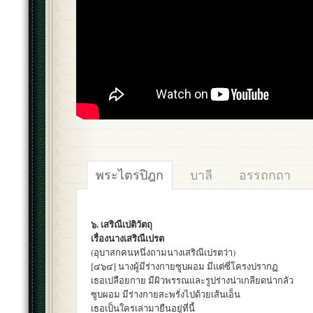
พระไตรปิฎก
บาลี
อรรถกถา
๖. เสริณีเปติวัตถุ
เรื่องนางเสริณีเปรต
(อุบาสกคนหนึ่งถามนางเสริณีเปรตว่า)
[๔๖๔] นางผู้มีร่างกายซูบผอม มีแต่ซี่โครงปรากฏ
เธอเปลือยกาย มีผิวพรรณและรูปร่างน่าเกลียดน่ากลัว
ซูบผอม มีร่างกายสะพรั่งไปด้วยเส้นเอ็น
เธอเป็นใครเล่ามายืนอยู่ที่นี้