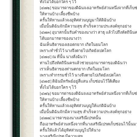
ทั้งไม่ได้บอกใคร ๆ ไว้
[๔๗๒] ขอมารดาของดิฉันจงเอาทรัพย์ส่วนหนึ่งจากที่เก็บซ่
ให้ทานบ้าง เลี้ยงชีพบ้าง
ครั้นให้ทานแล้วจงอุทิศส่วนบุญมาให้ดิฉันบ้าง
เมื่อนั้นดิฉันจักมีความสุข สำเร็จความประสงค์ทุกอย่าง
[๔๗๓] อุบาสกนั้นรับคำของนางว่า สาธุ แล้วไปถึงหัตถินีน
ได้บอกมารดาของนางว่า
ฉันเห็นธิดาของเธอตกยาก เกิดในยมโลก
เพราะทำชั่วไว้ นางจึงตายไปเกิดยังเปตโลก
[๔๗๔] ณ ที่นั้น นางสั่งฉันว่า
ท่านไปถึงหัตถินีนครแล้วช่วยบอกมารดาของดิฉันว่า
เราเห็นธิดาของท่านตกยาก เกิดในยมโลก
เพราะทำกรรมชั่วไว้ นางจึงตายไปเกิดยังเปตโลก
[๔๗๕] ดิฉันมีทรัพย์อยู่สี่แสน เก็บซ่อนไว้ใต้เตียง
ทั้งไม่ได้บอกใคร ๆ ไว้
[๔๗๖] ขอมารดาของดิฉันจงเอาทรัพย์ส่วนหนึ่งจากที่เก็บซ่
ให้ทานบ้าง เลี้ยงชีพบ้าง
ครั้นให้ทานแล้วจงอุทิศส่วนบุญให้แก่ดิฉันบ้าง
เมื่อนั้นดิฉันจักมีความสุข สำเร็จความประสงค์ทุกอย่าง
[๔๗๗] มารดาของนางเสริณีเปรตนั้น
ถือเอาทรัพย์ส่วนหนึ่งจากที่นางเสริณีเปรตเก็บซ่อนไว้นั้น
ครั้นให้แล้วได้อุทิศส่วนบุญไปให้นาง
นางเสริณีเปรต มีความสุข